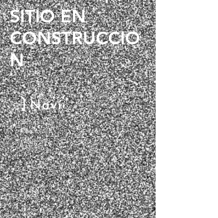
SITIO EN
CONSTRUCCIO
N
Estudio de
Desarrollo
Acústico
Musical