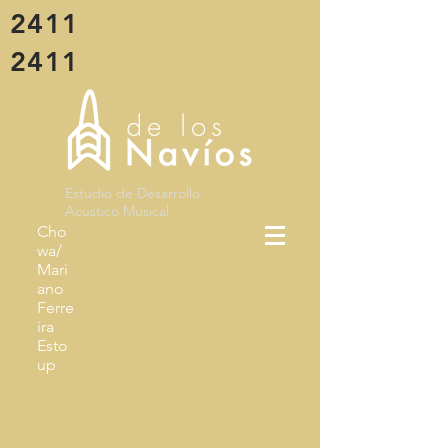
2411
2411
Estudio de Desarrollo
Acústico Musical
Cho
wa/
Mari
ano
Ferre
ira
Esto
up