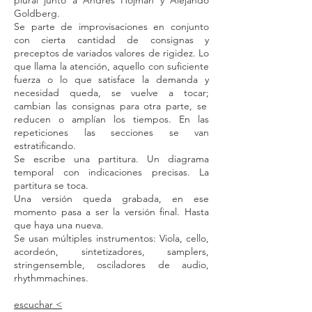
plural junto a Andrés Hojman y Alejando
Goldberg.
Se parte de improvisaciones en conjunto
con cierta cantidad de consignas y
preceptos de variados valores de rigidez.
Lo
que llama la atención, aquello con suficiente
fuerza o lo que
satisface la demanda y
necesidad queda, se vuelve a tocar;
cambian las consignas para otra parte, se
reducen o amplían los
tiempos. En las
repeticiones las secciones se van
estratificando.
Se escribe una partitura. Un diagrama
temporal con indicaciones
precisas. La
partitura se toca.
Una versión queda grabada, en ese
momento pasa a ser la
versión final. Hasta
que haya una nueva.
Se usan múltiples instrumentos: Viola, cello,
acordeón, sintetizadores, samplers,
stringensemble, osciladores de audio,
rhythmmachines.
escuchar <