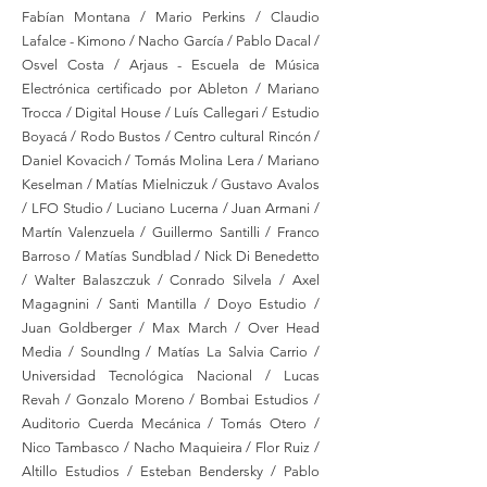
Fabían Montana / Mario Perkins / Claudio
Lafalce - Kimono / Nacho García / Pablo Dacal /
Osvel Costa / Arjaus - Escuela de Música
Electrónica certificado por Ableton / Mariano
Trocca / Digital House / Luís Callegari / Estudio
Boyacá / Rodo Bustos / Centro cultural Rincón /
Daniel Kovacich / Tomás Molina Lera / Mariano
Keselman / Matías Mielniczuk / Gustavo Avalos
/ LFO Studio / Luciano Lucerna / Juan Armani /
Martín Valenzuela / Guillermo Santilli / Franco
Barroso / Matías Sundblad / Nick Di Benedetto
/ Walter Balaszczuk / Conrado Silvela / Axel
Magagnini / Santi Mantilla / Doyo Estudio /
Juan Goldberger / Max March / Over Head
Media / SoundIng / Matías La Salvia Carrio /
Universidad Tecnológica Nacional / Lucas
Revah / Gonzalo Moreno / Bombai Estudios /
Auditorio Cuerda Mecánica / Tomás Otero /
Nico Tambasco / Nacho Maquieira / Flor Ruiz /
Altillo Estudios / Esteban Bendersky / Pablo