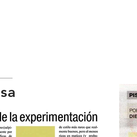
Chowa/Mariano Ferreira 
Inicio
Música y Arte Sonoro
Acústica
FlashTr
sa